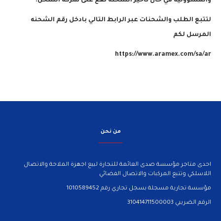
والمسؤوليه في حال تأخير الشحنة تقع على شركة الشحن.
لتتبع الطلب والشحنات عبر الرابط التالي بادخل رقم الشحنه
المرسل لكم
https://www.aramex.com/sa/ar
من نحن
احدى متاجر مؤسسة صدى العائمة للتجارة لبيع اجهزة الملاحة والاتصال
اللاسلكي وتتبع المركبات والاتصال الفضائي
مؤسسة تجارية مسجلة بسجل تجاري رقم 1010589452
الرقم الضريبي 310414711500003