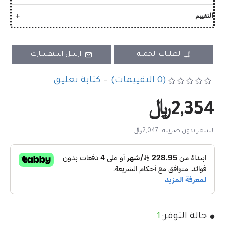
التقييم
لطلبات الجملة
ارسل استفسارك
(0 التقييمات)
-
كتابة تعليق
2,354﷼
السعر بدون ضريبة : 2,047﷼
حالة التوفر:
1