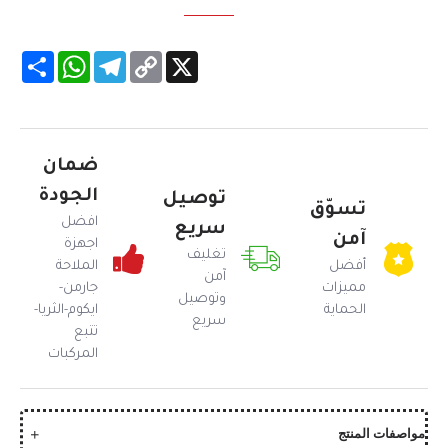
WhatsApp
Share
Telegram
Copy
X
Link
ضمان
الجودة
توصيل
تسوّق
افضل
سريع
آمن
اجهزة
تغليف
أفضل
الملاحة
آمن
مميزات
جارمن-
وتوصيل
الحماية
ايكوم-الثريا-
سريع
تتبع
المركبات
مواصفات المنتج