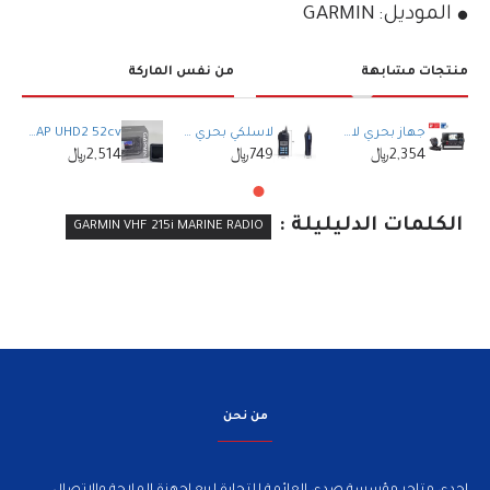
الموديل:
GARMIN
منتجات مشابهة
من نفس الماركة
جهاز بحري لاسلكي و مستقبل تتبع مدمج ICOM IC-M510E
لاسلكي بحري يدوي مصرح من هيئة الاتصالات Recent RS-35M VHF MARINE
Garmin ECHOMAP UHD2 52cv جهاز ملاحة وصيد بحري مع سونار متقدم
2,354﷼
749﷼
2,514﷼
الكلمات الدليليلة :
GARMIN VHF 215i MARINE RADIO
من نحن