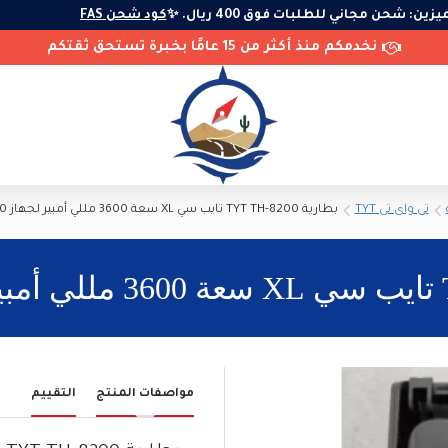
المميزين: شحن مجاني للطلبات فوق 400 ريال. ✨
كود شحن FAS
نخدمكم منذ أكثر من 15 عامًا بخبرة تستحق ثقتكم
تى واى تى TYT
بطارية TYT TH-8200 تايب سي XL سعة 3600 مللي أمبير لجهاز TH-UV8200
مواصفات المنتج
التقييم