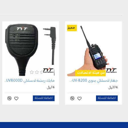
مميز
مصرح من هيئة الاتصالات
جهاز لاسلكي يدوى TYT TH-UV-8200 مصرح من هيئة الاتصالات
مايك ريشة لاسلكي TYT TH-UV8000D مع مخرج سماعة 3.5 مم
374﷼
74﷼
اضافة للسلة
اضافة للسلة