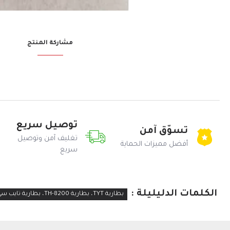
مشاركة المنتج
توصيل سريع
تسوّق آمن
تغليف آمن وتوصيل
أفضل مميزات الحماية
سريع
الكلمات الدليليلة :
بطارية TYT، بطارية TH-8200، بطارية تايب سي، UV8200، اكسسوارات لاسلكي