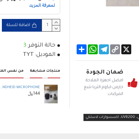
اضافة للسلة
حالة التوفر:
3
WhatsApp
Share
Telegram
Copy
X
Link
الموديل:
TYT
منتجات مشابهة
من نفس الما
ضمان الجودة
افضل اجهزة الملاحة
جارمن-ايكوم-الثريا-تتبع
FAS HM-10 WIRELESS HANDHEID MICROPHONE ريشة لاسلكية للاجهزة الثابتة
144﷼
المركبات