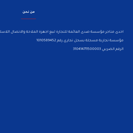
من نحن
احدى متاجر مؤسسة صدى العائمة للتجارة لبيع اجهزة الملاحة والاتصال اللاسلك
مؤسسة تجارية مسجلة بسجل تجاري رقم 1010589452
الرقم الضريبي 310414711500003