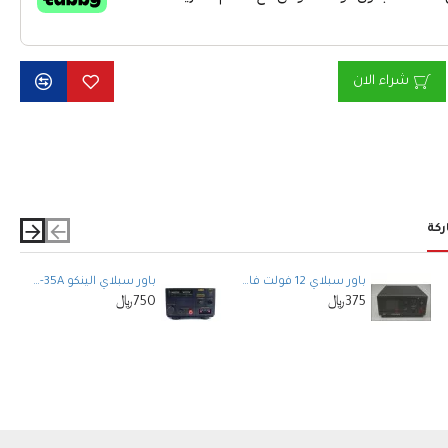
شراء الان
ركة
باور سبلاي 12 فولت فاس TYT POWER SUPPLY DWC30WIN 30A
باور سبلاي الينكو ALINCO DM-340 MVZ 30-35A مزود طاقة لاسلكي
375﷼
750﷼