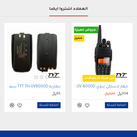
العملاء اشتروا أيضاً
عروض مميزة
مميز
مصرح من هيئة الاتصالات
جهاز لاسلكي يدوي TYT UV-8000D المطور بقوة 10 واط وشاحن Type-C (مصرح)
بطارية TYT TH-UV8000D سعة 3600 مللي أمبير ليثيوم أيون
304﷼
320﷼
85﷼
اضافة للسلة
اضافة للسلة