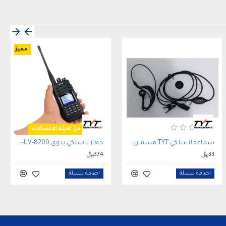
مميز
مصرح من هيئة الاتصالات
سماعة لاسلكي TYT مسمارين (2 Pin) مع زر تحدث PTT ومشبك دوار
جهاز لاسلكي يدوى TYT TH-UV-8200 مصرح من هيئة الاتصالات
33﷼
374﷼
اضافة للسلة
اضافة للسلة