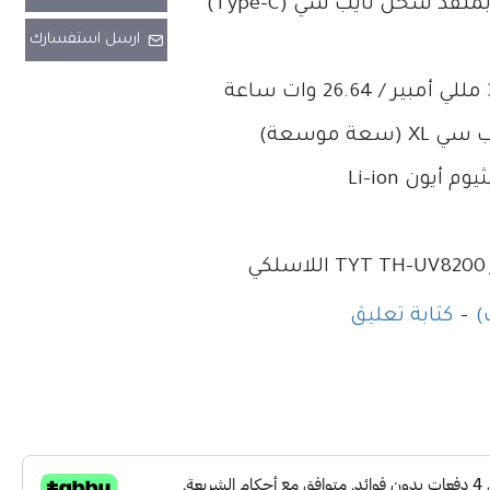
ارسل استفسارك
سعة موسعة)
وم أيون Li-ion
ي
-
كتابة تعليق