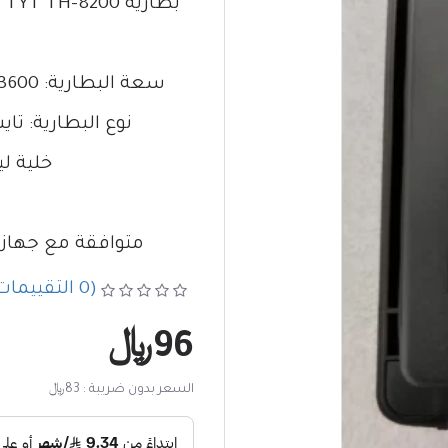
بطارية TYT TH-8200 بمنفذ شحن تايب سي (Type-C)
سعة البطارية: 3600 مللي أمبير / 26.64 وات ساعة
نوع البطارية: تايب سي XL (
خلية ليثي
متوافقة مع جهاز TYT TH-UV8200 اللاسلك
(0 التقييمات)
96﷼
السعر بدون ضريبة : 83﷼