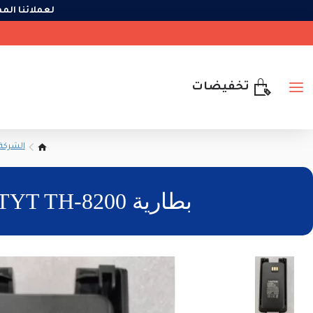
لعملائنا 
تخفيضات
الشركة
بطارية TYT TH-8200 تايب سي XL سعة 3600 مللي أمبير لجهاز TH-UV8200