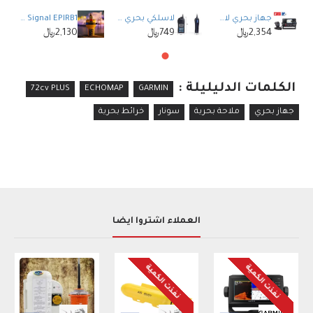
جهاز بحري لاسلكي و مستقبل تتبع مدمج ICOM IC-M510E
لاسلكي بحري يدوي مصرح من هيئة الاتصالات Recent RS-35M VHF MARINE
Ocean Signal EPIRB1جهاز استغاثة بحري البريطاني
2,354﷼
749﷼
2,130﷼
الكلمات الدليليلة :
72cv PLUS
ECHOMAP
GARMIN
جهاز بحري
ملاحة بحرية
سونار
خرائط بحرية
العملاء اشتروا أيضاً
نفذت الكمية
نفذت الكمية