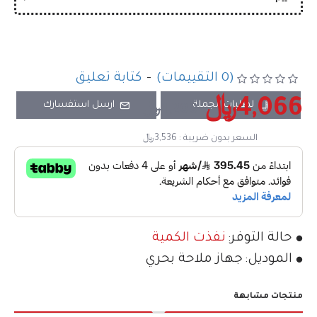
(0 التقييمات)
-
كتابة تعليق
4,066﷼
لطلبات الجملة
ارسل استفسارك
4,200﷼
السعر بدون ضريبة : 3,536﷼
حالة التوفر:
نفذت الكمية
الموديل:
جهاز ملاحة بحري
منتجات مشابهة