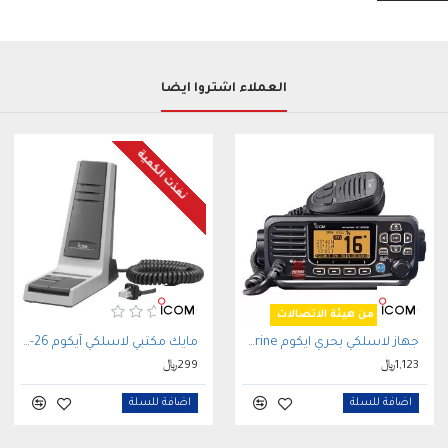
العملاء اشتروا أيضاً
نفذت الكمية
مصرح من هيئة الاتصالات
جهاز لاسلكي بحري ايكوم ICOM IC-M330GE VHF Marine
مايك مكتبي لاسلكي آيكوم ICOM SM-26 الأصلي
1,123﷼
299﷼
اضافة للسلة
اضافة للسلة