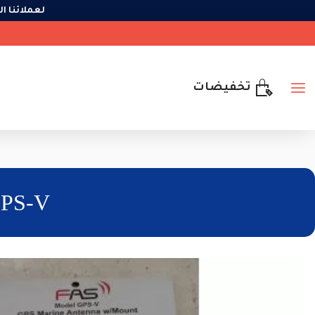
لعملائ
تخفيضات
FAS GPS-V انتل مع ا