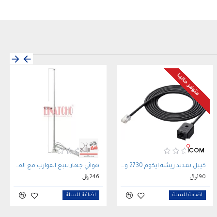
متوفر حاليـا
كيبل تمديد ريشة ايكوم 2730 و5100 ICOM OPC-647
هوائي جهاز تتبع القوارب مع القاعدة VHF AIS Antenna
190﷼
246﷼
اضافة للسلة
اضافة للسلة