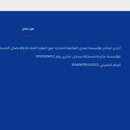
من نحن
احدى متاجر مؤسسة صدى العائمة للتجارة لبيع اجهزة الملاحة والاتصال اللاسلك
مؤسسة تجارية مسجلة بسجل تجاري رقم 1010589452
الرقم الضريبي 310414711500003