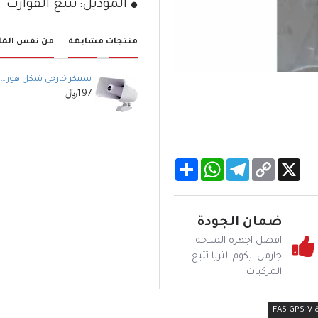
الموديل:
تتبع القوارب
منتجات مشابهة
من نفس الما
سبيكر خارجي شكل هورن من ايكومICOM SP-37 HORN SPEAKER
197﷼
WhatsApp
Share
Telegram
Copy
X
Link
ضمان الجودة
افضل اجهزة الملاحة
جارمن-ايكوم-الثريا-تتبع
المركبات
F