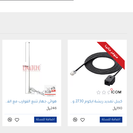
متوفر حاليـا
كيبل تمديد ريشة ايكوم 2730 و5100 ICOM OPC-647
هوائي جهاز تتبع القوارب مع القاعدة VHF AIS Antenna
190﷼
246﷼
اضافة للسلة
اضافة للسلة