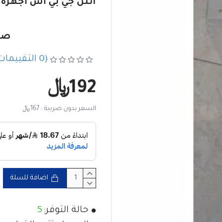
صنا
(0 التقييمات)
192﷼
السعر بدون ضريبة : 167﷼
اضافة للسلة
حالة التوفر:
5