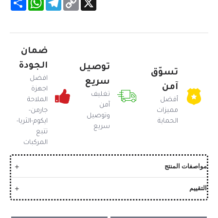
Link
ضمان
الجودة
توصيل
تسوّق
افضل
سريع
آمن
اجهزة
تغليف
أفضل
الملاحة
آمن
مميزات
جارمن-
وتوصيل
الحماية
ايكوم-الثريا-
سريع
تتبع
المركبات
مواصفات المنتج
التقييم