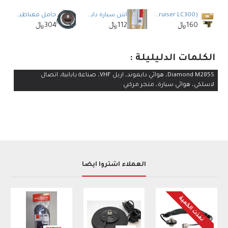
SADA DZP-06 (Land Cruiser LC300) حامل هوائي السيارة الأيمن للأسفل
أنتن سيارة دايموند Diamond M150GSA الأصلي للاتصال اللاسلكي VHF
حامل مغناطيسي DIAMOND SPM355 مع كابل 5 أمتار
160﷼
112﷼
304﷼
الكلمات الدليليلة :
Diamond M285S، هوائي دايموند، اريل VHF، صناعة يابانية، اتصال
لاسلكي، هوائي سيارة، متجر مركبي
العملاء اشتروا أيضاً
نفذت الكمية