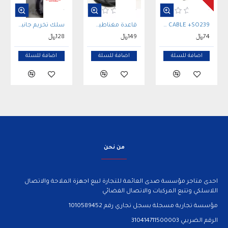
صالات
SIRIO 6M CABLE +SO239 سلك تخريم جانبي
قاعدة مغناطيس ايطالية SIRIO MAGNATIC MOUNT 145
سلك تخريم جانبي DIAMOND ECH6 CABLE 6 MTR
74﷼
149﷼
128﷼
اضافة للسلة
اضافة للسلة
اضافة للسلة
من نحن
احدى متاجر مؤسسة صدى العائمة للتجارة لبيع اجهزة الملاحة والاتصال
اللاسلكي وتتبع المركبات والاتصال الفضائي
مؤسسة تجارية مسجلة بسجل تجاري رقم 1010589452
الرقم الضريبي 310414711500003