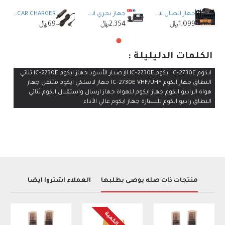
جهاز اتصال لاسلكي ياسو مع تصريح YAESU FT-2980
جهاز بحري لاسلكي و مستقبل تتبع مدمج ICOM IC-M510E
ICOM CP-23L CAR CHARGER شاحن سيارة من ايكوم
1,099﷼
2,354﷼
69﷼
الكلمات الدليليلة :
ايكوم IC-2730E ايكوم IC-2730E الإصدار الأسود جهاز ايكوم IC-2730E ثنائي
النطاق جهاز ايكوم IC-2730E VHF/UHF جهاز لاسلكي ايكوم متنقل جهاز
هواة الراديو ايكوم جهاز ايكوم للهواة جهاز ارسال واستقبال ايكوم ثنائي
النطاق راديو ايكوم للسيارة جهاز ايكوم عالي الأداء
منتجات ذات صله يوصى بطلبها
العملاء اشتروا أيضاً
نفذت الكمية