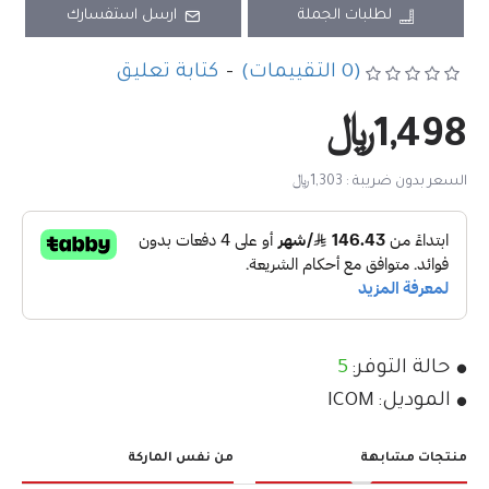
لطلبات الجملة
ارسل استفسارك
(0 التقييمات)
-
كتابة تعليق
1,498﷼
السعر بدون ضريبة : 1,303﷼
حالة التوفر:
5
الموديل:
ICOM
منتجات مشابهة
من نفس الماركة