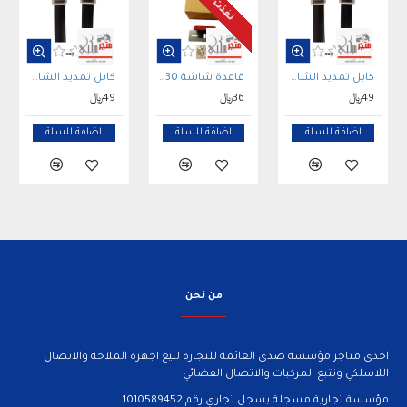
كابل تمديد الشاشة لجهاز Display Extension Cable for TYT 9800
قاعدة شاشة 2730 لاصق HOLDER ICOM 2730-NW-DJJ08
كابل تمديد الشاشة لجهاز Display Extension Cable for TYT 9800
49﷼
36﷼
49﷼
اضافة للسلة
اضافة للسلة
اضافة للسلة
من نحن
احدى متاجر مؤسسة صدى العائمة للتجارة لبيع اجهزة الملاحة والاتصال
اللاسلكي وتتبع المركبات والاتصال الفضائي
مؤسسة تجارية مسجلة بسجل تجاري رقم 1010589452