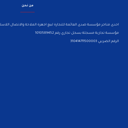
من نحن
احدى متاجر مؤسسة صدى العائمة للتجارة لبيع اجهزة الملاحة والاتصال اللاسلك
مؤسسة تجارية مسجلة بسجل تجاري رقم 1010589452
الرقم الضريبي 310414711500003