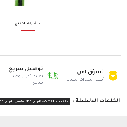
مشاركة المنتج
توصيل سريع
تسوّق آمن
تغليف آمن وتوصيل
أفضل مميزات الحماية
سريع
الكلمات الدليليلة :
COMET CA-285L، هوائي VHF متنقل، هوائي VHF عالي الكسب، 138-174 ميجاهرتز، هوائي مثبت على حامل NMO، هوائي راديو للهواة، اتصالات الطوارئ، هوائي VHF تجاري