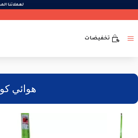
لعملائنا ا
تخفيضات
هوائي كومت 