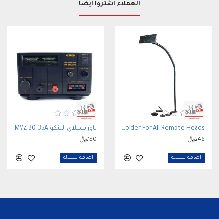
العملاء اشتروا أيضاً
LIDO LM-300-28-EXT-03 Seat Bolt Mount With Multi-Device Holder For All Remote Heads
باور سبلاي الينكو ALINCO DM-340 MVZ 30-35A مزود طاقة لاسلكي
246﷼
750﷼
اضافة للسلة
اضافة للسلة