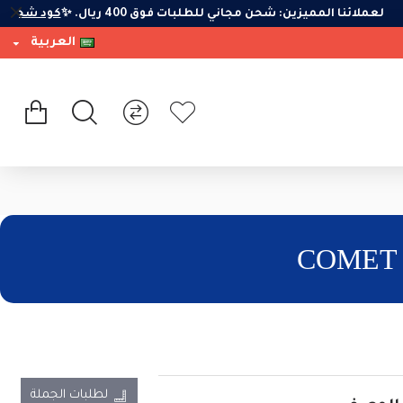
لعملائنا المميزين: شحن مجاني للطلبات فوق 400 ريال. ✨
كود شحن 
العربية
لطلبات الجملة