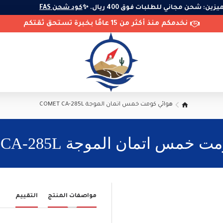
لمميزين: شحن مجاني للطلبات فوق 400 ريال. ✨
كود شحن FAS
نخدمكم منذ أكثر من 15 عامًا بخبرة تستحق ثقتكم
هوائي كومت خمس اتمان الموجة COMET CA-285L
خمس اتمان الموجة COMET CA-285L
مواصفات المنتج
التقييم