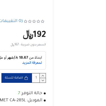
(0 التقييمات)
192﷼
واط، وقاعدة متينة من ا
السعر بدون ضريبة : 167﷼
الهوائي نقل إشارة اس
وم
اضافة للسلة
حالة التوفر:
7
الطراز: COMET CA-285L
الموديل:
MET CA-285L
نطاق التردد: 138-174 ميجاهرتز (VHF)