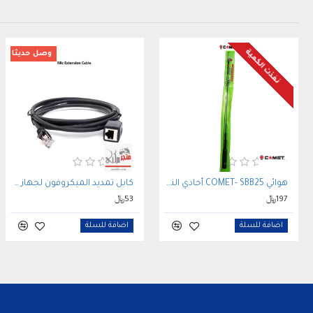
نفذت الكمية
وصل حديثا
هوائي COMET- SBB25 أحادي النطاق
كابل تمديد الميكروفون لجهاز ICOM 5100 و2730 (5 أمتار)
197﷼
53﷼
اضافة للسلة
اضافة للسلة