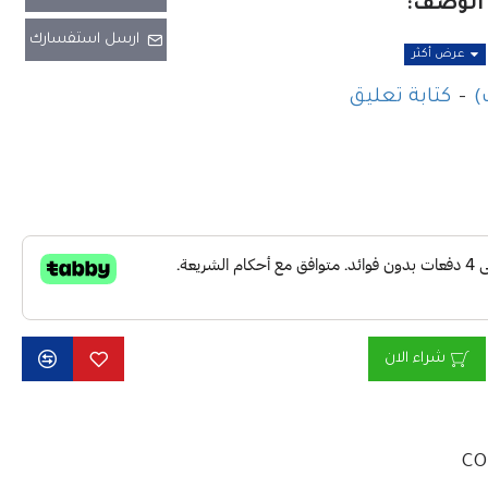
الوصف:
ارسل استفسارك
هوائي COMET CA-285L المحمول ذو نطاق VHF هو هوائي
-
كتابة تعليق
أحادي النطاق عالي الأداء، مصمم لاتصالات VHF (138-174
ميجاهرتز). بفضل كسب 3.5 ديسيبل، وقوة تحمل 300
لفولاذ المقاوم للصدأ، يضمن هذا
تثنائيًا، وتغطية طويلة المدى،
تانة فائقة.
الميزات:
شراء الان
CO