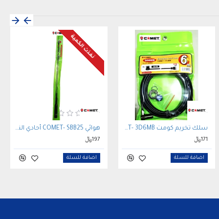
نفذت الكمية
سلك تخريم كومت COMET- 3D6MB
هوائي COMET- SBB25 أحادي النطاق
171﷼
197﷼
اضافة للسلة
اضافة للسلة