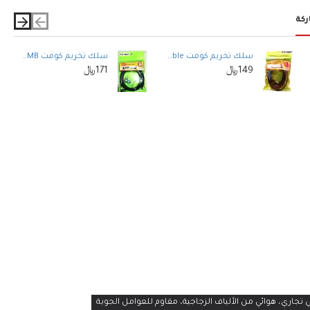
ركة
سلك تخريم كومت COMET F545M Coaxial Cable
سلك تخريم كومت COMET- 3D6MB
149﷼
171﷼
✅ نطاق تردد واسع - يغطي 138-174 ميجاهرتز، مثالي
ي: 6.5 ديسيبل - يُحسّن قوة الإشارة
 الزجاجية - متين ومقاوم لظروف