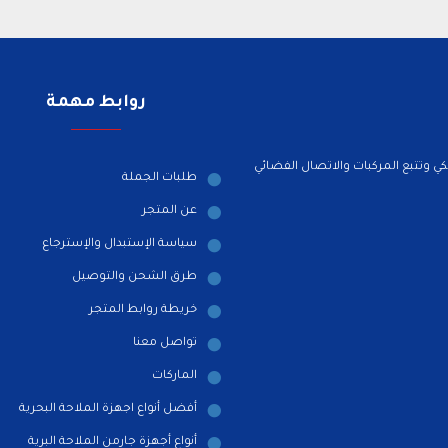
الكسب: ٦.٥ ديسيبل
الممانعة: ٥٠ أوم
روابط مهمة
قدرة تحمل الطاقة: ٢٠٠ واط
طول الهوائي: ٢.٨ متر تقريبًا (٢٨٠ سم)
ي وتتبع المركبات والاتصال الفضائي
طلبات الجملة
نوع الموصل: SO-239 (UHF أنثى)
عن المتجر
نوع التركيب: قاعدة تثبيت
سياسة الإستبدال والإسترجاع
المادة: ألياف زجاجية عالي
طرق الشحن والتوصيل
خريطة روابط المتجر
تواصل معنا
مقاومة للعوامل الجوية
الماركات
الخارجي
أفضل أنواع اجهزة الملاحة البحرية
أنواع أجهزة جارمن الملاحة البرية