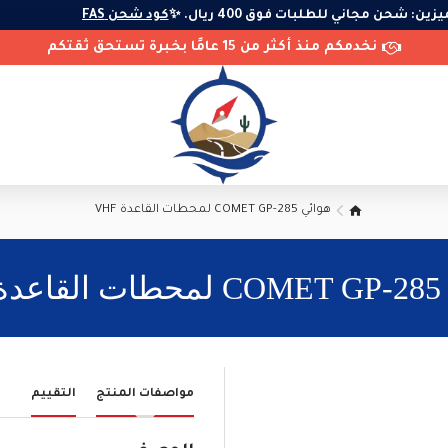
لمميزين: شحن مجاني للطلبات فوق 400 ريال. ✨
كود شحن FAS
نخدمكم منذ أكثر من 15 عامًا بخبرة تستحق ثقتكم
هوائي COMET GP-285 لمحطات القاعدة VHF
VH
مواصفات المنتج
التقييم