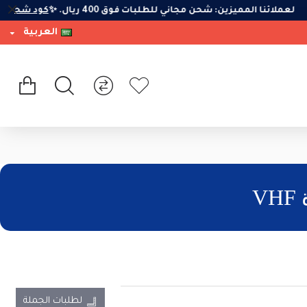
لعملائنا المميزين: شحن مجاني للطلبات فوق 400 ريال. ✨
كود شحن 
العربية
لطلبات الجملة