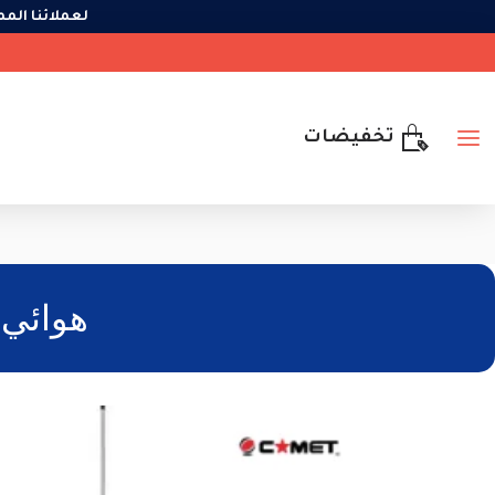
لعملائنا ا
تخفيضات
هوائي COMET GP-285 لمحطات القاعدة F