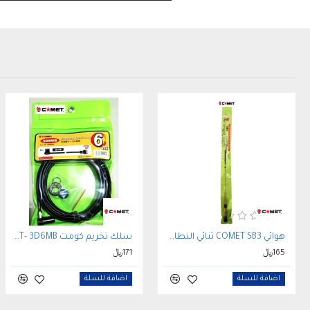
هوائي COMET SB3 ثنائي النطاق VHF/UHF للسيارات
سلك تخريم كومت COMET- 3D6MB
165﷼
171﷼
اضافة للسلة
اضافة للسلة