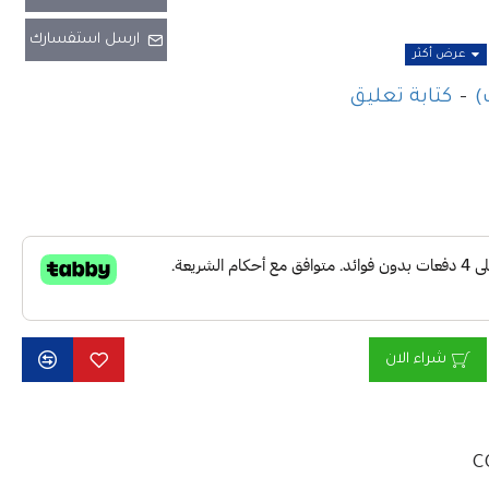
ارسل استفسارك
هوائي محطة القاعدة COMET GP-285 VHF هو هوائي
-
كتابة تعليق
، مصمم للتركيبات الثابتة. يعمل
هذا الهوائي ضمن نطاق تردد VHF يتراوح بين 138 و174
نائيًا، واستقبالًا قويًا للإشارة،
 مثاليًا لهواة الراديو، والاتصالات
بيقات التجارية.
هوائي GP-285، المصنوع من ألياف زجاجية عالية
شراء الان
قاومة ممتازة للعوامل الجوية.
بلغ 6.5 ديسيبل، يُحسّن بشكل كبير مدى
مه خفيف الوزن والمتين يجعل
C
 للمستخدمين المحترفين والهواة