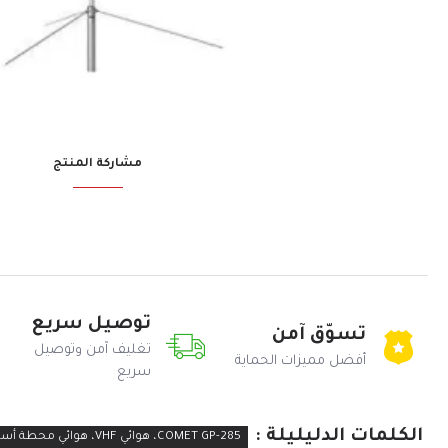
مشاركة المنتج
توصيل سريع
تسوّق آمن
تغليف آمن وتوصيل
أفضل مميزات الحماية
سريع
الكلمات الدليليلة :
COMET GP-285، هوائي VHF، هوائي محطة أساسية، 138-174 ميجاهرتز، هوائي عالي الكسب، لاسلكي للهواة، اتصالات الطوارئ، لاسلكي تجاري، هوائي من الألياف الزجاجية، مقاوم للعوامل الجوية