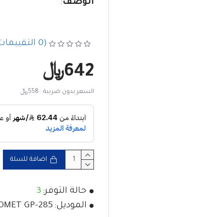
الوصف
:
(0 التقييمات)
أحادي النطاق عالي الأداء
642﷼
ميجاهرتز، ويوفر كسبًا استث
السعر بدون ضريبة : 558﷼
ونقلًا مستقرًا، مما يجعله
في حالات الطوارئ، والتط
يضمن 
اضافة للسلة
الجودة، متانة ممتازة وم
مع كسب ي
حالة التوفر:
3
الإشارة ووضوحها. تصمي
الموديل:
OMET GP-285
التركيب بسيطًا وفعالًا