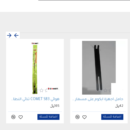
كيب - مثالي للاستخدام التجاري
✅ أقصى قدرة تحمل: ٢٠٠ واط - يدعم إعدادات اتصالات
حامل اجهزة ايكوم على مسمار المرتبة
هوائي COMET SB3 ثنائي النطاق VHF/UHF للسيارات
42﷼
165﷼
اضافة للسلة
اضافة للسلة