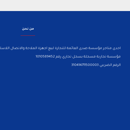
من نحن
احدى متاجر مؤسسة صدى العائمة للتجارة لبيع اجهزة الملاحة والاتصال اللاسلك
مؤسسة تجارية مسجلة بسجل تجاري رقم 1010589452
الرقم الضريبي 310414711500003