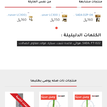
منتجات مشابهة
من نفس الماركة
SADA DZP-04 (لاند كروزر LC300) - حامل هوائي السيارة في الموضع العلوي الأيسر
SADA DZP-05 ( Land Cruiser LC300 ) حامل هوائي السيارة السفلي الأيسر
SADA DZP-07 (Land Cruiser LC300) حامل هوائي السيارة العلوي الأيمن
160﷼
150﷼
160﷼
الكلمات الدليليلة :
SADA، FT-022، هوائي، قاعدة تثبيت، سيارة، فولاذ مقاوم، اتصالات
منتجات ذات صله يوصى بطلبها
نفذت الكمية
وصل حديثا
وصل حديثا