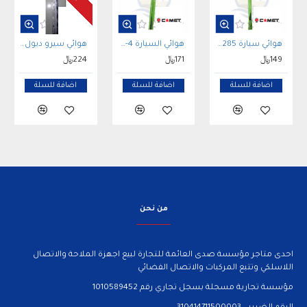
هوائي سيارة COMET CA-285 ثنائي النطاق 50/144MHz عالي الأداء
هوائي السيارة COMET SBB-4 ثنائي النطاق VHF/UHF 144/430MHz عالي الأداء
هوائي سيرو ديول باند طويل SIRIO ANTENNA HP-2070H DUALBAND
149﷼
171﷼
224﷼
اضافة للسلة
اضافة للسلة
اضافة للسلة
من نحن
احدى متاجر مؤسسة صدى العائمة للتجارة لبيع اجهزة الملاحة والاتصال
اللاسلكي وتتبع المركبات والاتصال الفضائي
مؤسسة تجارية مسجلة بسجل تجاري رقم 1010589452