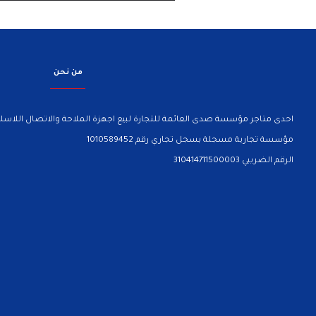
من نحن
احدى متاجر مؤسسة صدى العائمة للتجارة لبيع اجهزة الملاحة والاتصال اللاسلك
مؤسسة تجارية مسجلة بسجل تجاري رقم 1010589452
الرقم الضريبي 310414711500003