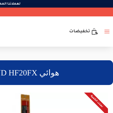
لعملائنا ال
تخفيضات
هوائي DIAMOND HF20FX للحزمة 20 متر – هوائي HF موبايل 14MHz
نفذت الكمية