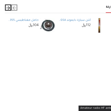
ركة
ن: 210 جم
أيمن للأسفل
أنتن سيارة دايموند Diamond M150GSA الأصلي للاتصال اللاسلكي VHF
حامل مغناطيسي DIAMOND SPM355 مع كابل 5 أمتار
اط (SSB)
112﷼
304﷼
عة: 50 أوم
1.
P ذكر)
 خفيف ¼ موجة مع لفائف تحميل
الية الأداء
Amateur radio HF ant