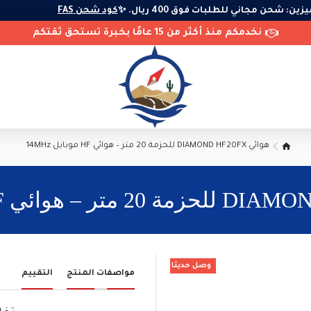
مميزين: شحن مجاني للطلبات فوق 400 ريال. ✨
كود شحن FAS
نخدمكم منذ أكثر من 15 عامًا بخبرة تستحق ثقتكم
هوائي DIAMOND HF20FX للحزمة 20 متر – هوائي HF موبايل 14MHz
وصل حديثا
مواصفات المنتج
التقييم