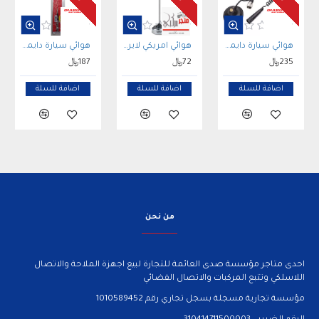
هوائي سيارة دايموند Diamond MC100 VHF مع قاعدة مغناطيسية وكابل
هوائي امريكي لايرد ربع موجة Laird QW Antenna
هوائي سيارة دايموند Diamond AZ504 الأصلي مزدوج النطاق VHF/UHF
235﷼
72﷼
187﷼
اضافة للسلة
اضافة للسلة
اضافة للسلة
من نحن
احدى متاجر مؤسسة صدى العائمة للتجارة لبيع اجهزة الملاحة والاتصال
اللاسلكي وتتبع المركبات والاتصال الفضائي
مؤسسة تجارية مسجلة بسجل تجاري رقم 1010589452