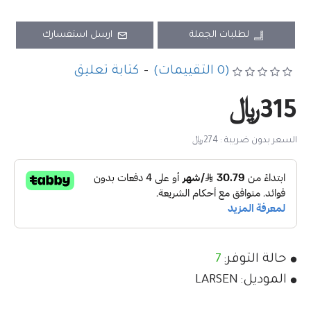
لطلبات الجملة
ارسل استفسارك
(0 التقييمات)
-
كتابة تعليق
315﷼
السعر بدون ضريبة : 274﷼
حالة التوفر:
7
الموديل:
LARSEN