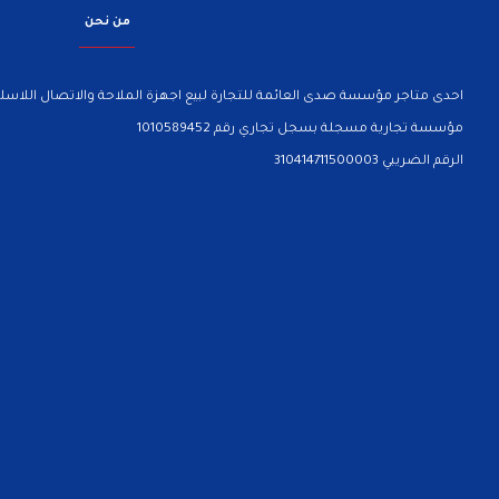
من نحن
احدى متاجر مؤسسة صدى العائمة للتجارة لبيع اجهزة الملاحة والاتصال اللاسلك
مؤسسة تجارية مسجلة بسجل تجاري رقم 1010589452
الرقم الضريبي 310414711500003