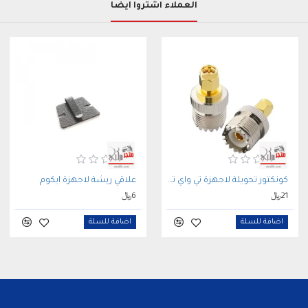
العملاء اشتروا أيضاً
تتوفر فيها تغطية للشبك
TRACKER من
متجر مركبي
في توفير أفضل أجهزة التتبع والم
كونكتور تحويلة لاجهزة تي واي تي TYT
علاقي ريشة لاجهزة ايكوم
21﷼
6﷼
اضافة للسلة
اضافة للسلة