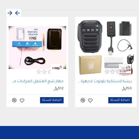
يتميز الجهاز بدعم 14 لغة وتوافقه مع مختلف الأجهزة وأنواع 
المركبات، إضافة إلى إمكانية حفظ بيانات التتبع في المناطق التي لا 
ة حتى عودة الاتصال مرة أخرى.
احصل الآن على أحدث حلول أنظمة تتبع المركبات مع جهاز FAS OBD GPS 
 واستمتع بمتابعة دقيقة وتنبيهات ذكية تساعد 
على حماية مركبتك بشكل أفضل. اطلبه اليوم واستفد من خبرة متجر مركبي 
راقبة والملاحة المعتمدة داخل السعودية. 
ريشة لاسلكية بلوتوث لاجهزة السيارة
جهاز تتبع المتنقل المركبات مغناطيس FAS VT03E GPS TRACKER
150﷼
512﷼
اضافة للسلة
اضافة للسلة