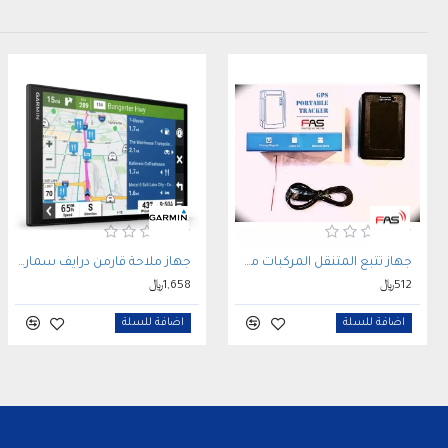
جهاز تتبع المتنقل المركبات مغناطيس FAS VT03E GPS TRACKER
جهاز ملاحة قارمن درايف سمارت 86 Garmin DriveSmart شاشة 8 بوصة للسيارات
512﷼
1,658﷼
اضافة للسلة
اضافة للسلة