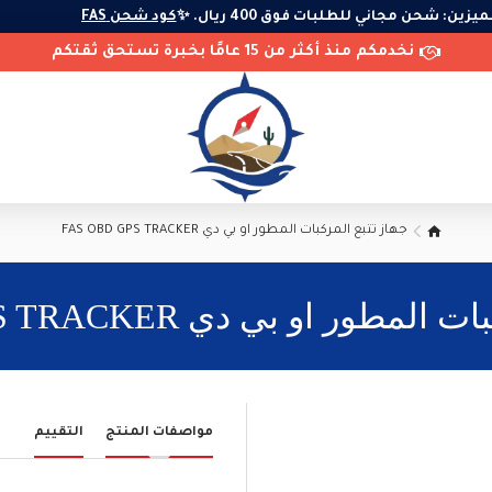
 المميزين: شحن مجاني للطلبات فوق 400 ريال. ✨
كود شحن FAS
نخدمكم منذ أكثر من 15 عامًا بخبرة تستحق ثقتكم
جهاز تتبع المركبات المطور او بي دي FAS OBD GPS TRACKER
طور او بي دي FAS OBD GPS TRACKER
مواصفات المنتج
التقييم