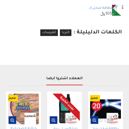
بطاقة شحن إنمارسات فئة 20 وحدة INMARSAT 20 Units Voucher
105﷼
الكلمات الدليليلة :
الثريا
انمرسات
العملاء اشتروا أيضاً
نفذت الكمية
مميز
مميز
بطاقة شحن ثريا فئة 20 دولار Thuraya Scratch Card
ثريا إكس تى برو THURAYA XT-PRO SATELLITE PHONE WITH SIM CARD
خرائط الصحراء السعودية السياري لأجهزة جارمن إصدار 2021