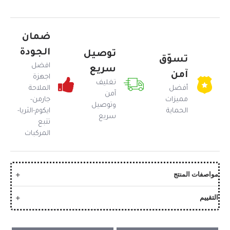
ضمان
الجودة
توصيل
تسوّق
افضل
سريع
آمن
اجهزة
تغليف
أفضل
الملاحة
آمن
مميزات
جارمن-
وتوصيل
الحماية
ايكوم-الثريا-
سريع
تتبع
المركبات
مواصفات المنتج
التقييم