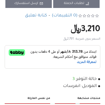
لطلبات الجملة
ارسل استفسارك
(0 التقييمات)
-
كتابة تعليق
3,210﷼
السعر بدون ضريبة : 2,791﷼
حالة التوفر:
3
الموديل:
انمرسات
منتجات مشابهة
من نفس الماركة