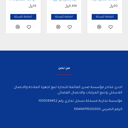
90﷼
6,414﷼
39﷼
اضافة للسلة
اضافة للسلة
اضافة للسلة
من نحن
احدى متاجر مؤسسة صدى العائمة للتجارة لبيع اجهزة الملاحة والاتصال
اللاسلكي وتتبع المركبات والاتصال الفضائي
مؤسسة تجارية مسجلة بسجل تجاري رقم 1010589452
الرقم الضريبي 310414711500003